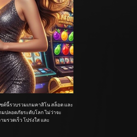
ไซต์นี้รวบรวมเกมคาสิโน สล็อต และ
วามปลอดภัยระดับโลก ไม่ว่าจะ
วามรวดเร็ว โปร่งใส และ