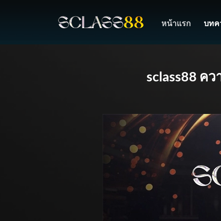
Skip
to
หน้าแรก
บทค
content
sclass88 คว