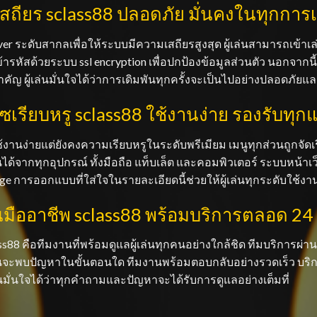
สถียร sclass88 ปลอดภัย มั่นคงในทุกการเ
rver ระดับสากลเพื่อให้ระบบมีความเสถียรสูงสุด ผู้เล่นสามารถเข้าเล
ารหัสด้วยระบบ ssl encryption เพื่อปกป้องข้อมูลส่วนตัว นอกจากนี้
ัญ ผู้เล่นมั่นใจได้ว่าการเดิมพันทุกครั้งจะเป็นไปอย่างปลอดภัยแล
ฟซเรียบหรู sclass88 ใช้งานง่าย รองรับทุ
้งานง่ายแต่ยังคงความเรียบหรูในระดับพรีเมียม เมนูทุกส่วนถูกจั
นได้จากทุกอุปกรณ์ ทั้งมือถือ แท็บเล็ต และคอมพิวเตอร์ ระบบหน้าเ
dge การออกแบบที่ใส่ใจในรายละเอียดนี้ช่วยให้ผู้เล่นทุกระดับใช้ง
มืออาชีพ sclass88 พร้อมบริการตลอด 24 
ss88 คือทีมงานที่พร้อมดูแลผู้เล่นทุกคนอย่างใกล้ชิด ทีมบริการ
ล่นจะพบปัญหาในขั้นตอนใด ทีมงานพร้อมตอบกลับอย่างรวดเร็ว บริ
ล่นมั่นใจได้ว่าทุกคำถามและปัญหาจะได้รับการดูแลอย่างเต็มที่