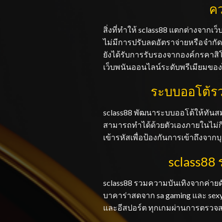
คว
สิ่งที่ทำให้ sclass88 แตกต่างจากเว
ไม่มีการปรับลดอัตราจ่ายหรือจำกั
ยังได้รับการรับรองจากองค์กรคาสิโ
เว็บพนันออนไลน์ระดับพรีเมียมขอ
ระบบออโต้รวด
sclass88 พัฒนาระบบออโต้ให้ทันสมั
สามารถทำได้ด้วยตัวเองภายในไม่กี
เข้ารหัสเพื่อป้องกันการเข้าถึงจา
sclass88
sclass88 รวมความบันเทิงจากค่ายดั
บาคาร่าสดจาก sa gaming และ sexy
และอีสปอร์ต
ทุกเกมผ่านการตรวจส