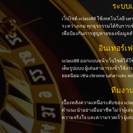
ระบบเ
เว็บไซต์ sclass88 ใช้เทคโนโลยี se
ระหว่างเกม ทุกธุรกรรมได้รับการเข้
เพื่อป้องกันการสูญหายของข้อมูลสำค
อินเทอร์เ
sclass88 ออกแบบหน้าเว็บไซต์ให้ใช
เต็มรูปแบบ ผู้เล่นสามารถเข้าใช้งา
ยอดนิยม เช่น chrome safari และ e
ทีมงาน
เบื้องหลังความเหนือระดับของ scla
คำแนะนำอย่างมืออาชีพ ไม่ว่าผู้เ
ความจริงใจ และความรวดเร็ว
ผู้เ