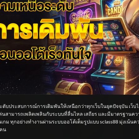
ระดับประสบการณ์การเดิมพันให้เหนือกว่าทุกเว็บในยุคปัจจุบัน
เว็บ
ู้เล่นสามารถเพลิดเพลินกับระบบที่ลื่นไหล เสถียร และมีมาตรฐานค
นเกม ทุกอย่างทำงานผ่านระบบออโต้เต็มรูปแบบ sclass88 มุ่งเน้นค
กคน